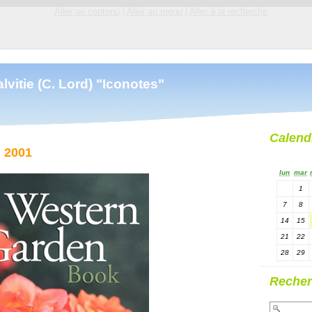
Aller au contenu
|
Aller au menu
|
Aller à la recherche
lvitie (C. Lord) "Iconotes"
Calend
i 2001
lun
mar
1
7
8
14
15
21
22
28
29
Recher