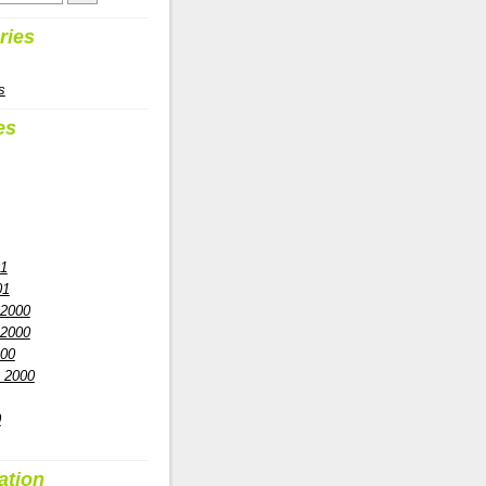
ries
s
es
01
01
 2000
 2000
000
 2000
0
ation